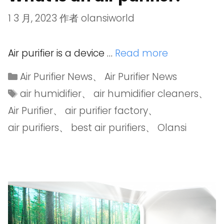
1 3 月, 2023
作者
olansiworld
Air purifier is a device …
Read more
Air Purifier News
、
Air Purifier News
air humidifier
、
air humidifier cleaners
、
Air Purifier
、
air purifier factory
、
air purifiers
、
best air purifiers
、
Olansi