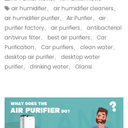
air humidifier
、
air humidifier cleaners
、
air humidifier purifier
、
Air Purifier
、
air
purifier factory
、
air purifiers
、
antibacterial
antivirus filter
、
best air purifiers
、
Car
Purification
、
Car purifiers
、
clean water
、
desktop air purifier
、
desktop water
purifier
、
drinking water
、
Olansi