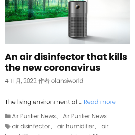
An air disinfector that kills
the new coronavirus
4 11 月, 2022
作者
olansiworld
The living environment of …
Read more
Air Purifier News
、
Air Purifier News
air disinfector
、
air humidifier
、
air