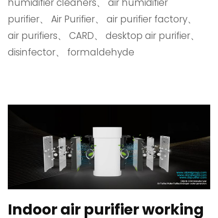
humidifier cleaners
、
air humidifier
purifier
、
Air Purifier
、
air purifier factory
、
air purifiers
、
CARD
、
desktop air purifier
、
disinfector
、
formaldehyde
Indoor air purifier working