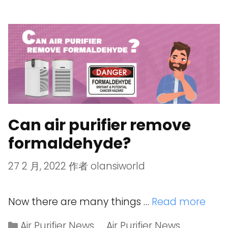
Can air purifier remove
formaldehyde?
27 2 月, 2022
作者
olansiworld
Now there are many things …
Read more
Air Purifier News
、
Air Purifier News