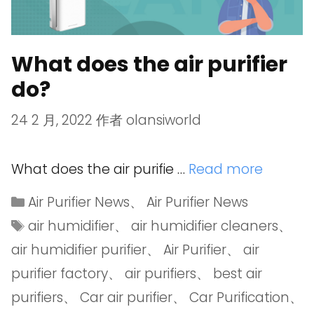
What does the air purifier
do?
24 2 月, 2022
作者
olansiworld
What does the air purifie …
Read more
Air Purifier News
、
Air Purifier News
air humidifier
、
air humidifier cleaners
、
air humidifier purifier
、
Air Purifier
、
air
purifier factory
、
air purifiers
、
best air
purifiers
、
Car air purifier
、
Car Purification
、