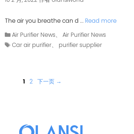
The air you breathe can d …
Read more
Air Purifier News
、
Air Purifier News
Car air purifier
、
purifier supplier
1
2
下一页
→