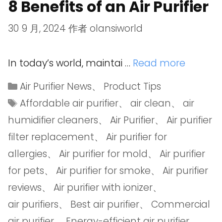
8 Benefits of an Air Purifier
30 9 月, 2024
作者
olansiworld
In today’s world, maintai …
Read more
Air Purifier News
、
Product Tips
Affordable air purifier
、
air clean
、
air
humidifier cleaners
、
Air Purifier
、
Air purifier
filter replacement
、
Air purifier for
allergies
、
Air purifier for mold
、
Air purifier
for pets
、
Air purifier for smoke
、
Air purifier
reviews
、
Air purifier with ionizer
、
air purifiers
、
Best air purifier
、
Commercial
air purifier
、
Energy-efficient air purifier
、