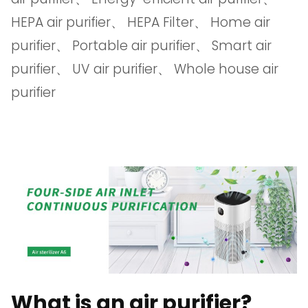
HEPA air purifier
、
HEPA Filter
、
Home air
purifier
、
Portable air purifier
、
Smart air
purifier
、
UV air purifier
、
Whole house air
purifier
What is an air purifier?