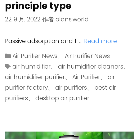
principle type
22 9 月, 2022
作者
olansiworld
Passive adsorption and fi …
Read more
Air Purifier News
、
Air Purifier News
air humidifier
、
air humidifier cleaners
、
air humidifier purifier
、
Air Purifier
、
air
purifier factory
、
air purifiers
、
best air
purifiers
、
desktop air purifier