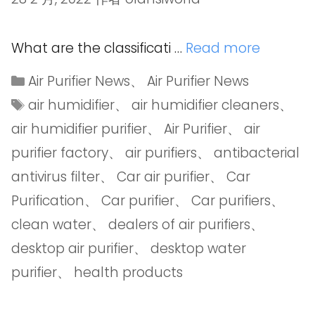
What are the classificati …
Read more
Air Purifier News
、
Air Purifier News
air humidifier
、
air humidifier cleaners
、
air humidifier purifier
、
Air Purifier
、
air
purifier factory
、
air purifiers
、
antibacterial
antivirus filter
、
Car air purifier
、
Car
Purification
、
Car purifier
、
Car purifiers
、
clean water
、
dealers of air purifiers
、
desktop air purifier
、
desktop water
purifier
、
health products