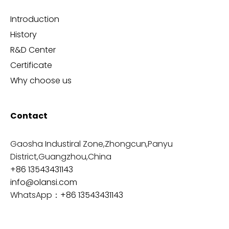
Introduction
History
R&D Center
Certificate
Why choose us
Contact
Gaosha Industiral Zone,Zhongcun,Panyu
District,Guangzhou,China
+86 13543431143
info@olansi.com
WhatsApp：
+86 13543431143