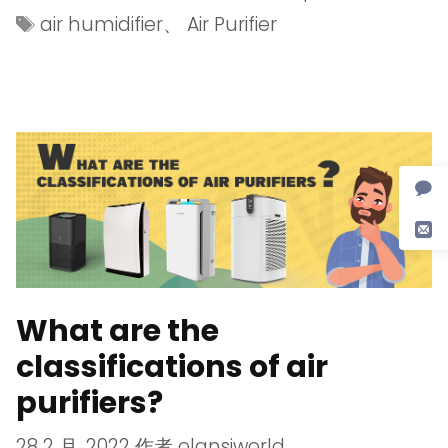
air humidifier
、
Air Purifier
What are the
classifications of air
purifiers?
28 2 月, 2022
作者
olansiworld