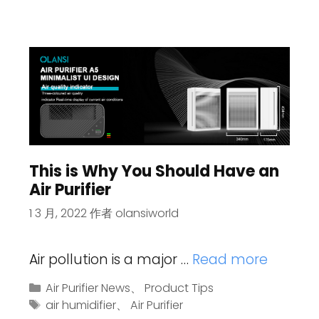
This is Why You Should Have an
Air Purifier
1 3 月, 2022
作者
olansiworld
Air pollution is a major …
Read more
Air Purifier News
、
Product Tips
air humidifier
、
Air Purifier