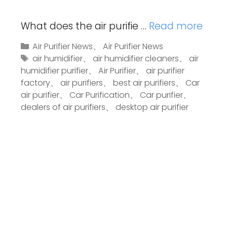
What does the air purifie …
Read more
Air Purifier News
、
Air Purifier News
air humidifier
、
air humidifier cleaners
、
air
humidifier purifier
、
Air Purifier
、
air purifier
factory
、
air purifiers
、
best air purifiers
、
Car
air purifier
、
Car Purification
、
Car purifier
、
dealers of air purifiers
、
desktop air purifier