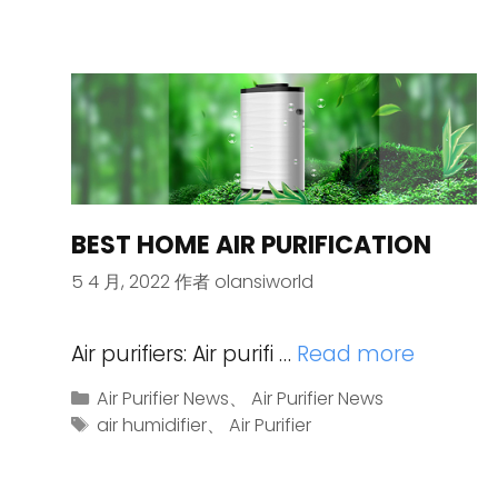
BEST HOME AIR PURIFICATION
5 4 月, 2022
作者
olansiworld
Air purifiers: Air purifi …
Read more
Air Purifier News
、
Air Purifier News
air humidifier
、
Air Purifier