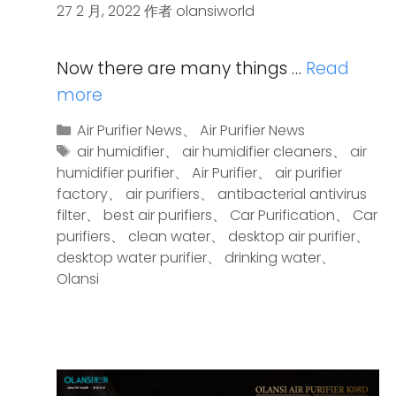
27 2 月, 2022
作者
olansiworld
Now there are many things …
Read
more
Air Purifier News
、
Air Purifier News
air humidifier
、
air humidifier cleaners
、
air
humidifier purifier
、
Air Purifier
、
air purifier
factory
、
air purifiers
、
antibacterial antivirus
filter
、
best air purifiers
、
Car Purification
、
Car
purifiers
、
clean water
、
desktop air purifier
、
desktop water purifier
、
drinking water
、
Olansi