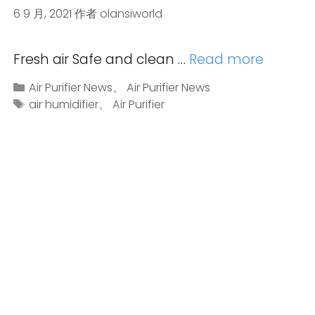
6 9 月, 2021
作者
olansiworld
Fresh air Safe and clean …
Read more
Air Purifier News
、
Air Purifier News
air humidifier
、
Air Purifier