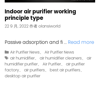
Indoor air purifier working
principle type
22 9 月, 2022
作者
olansiworld
Passive adsorption and fi …
Read more
Air Purifier News
、
Air Purifier News
air humidifier
、
air humidifier cleaners
、
air
humidifier purifier
、
Air Purifier
、
air purifier
factory
、
air purifiers
、
best air purifiers
、
desktop air purifier