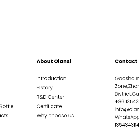
About Olansi
Contact
Introduction
Gaosha In
Zone,Zho
History
District,
R&D Center
+86 13543
Bottle
Certificate
info@ola
ucts
Why choose us
WhatsAp
135434311