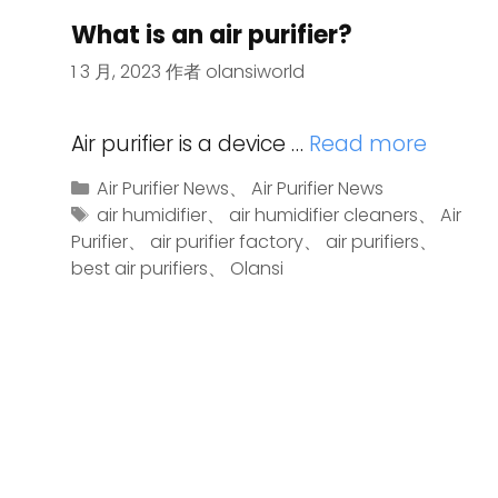
What is an air purifier?
1 3 月, 2023
作者
olansiworld
Air purifier is a device …
Read more
Air Purifier News
、
Air Purifier News
air humidifier
、
air humidifier cleaners
、
Air
Purifier
、
air purifier factory
、
air purifiers
、
best air purifiers
、
Olansi