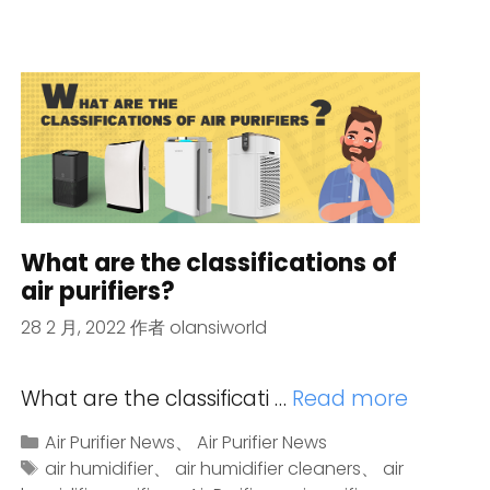
What are the classifications of
air purifiers?
28 2 月, 2022
作者
olansiworld
What are the classificati …
Read more
Air Purifier News
、
Air Purifier News
air humidifier
、
air humidifier cleaners
、
air