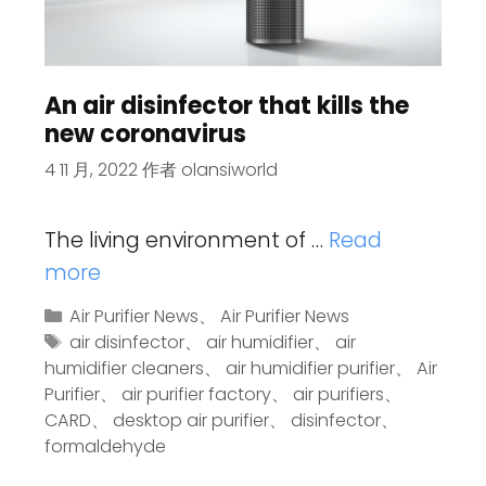
An air disinfector that kills the
new coronavirus
4 11 月, 2022
作者
olansiworld
The living environment of …
Read
more
Air Purifier News
、
Air Purifier News
air disinfector
、
air humidifier
、
air
humidifier cleaners
、
air humidifier purifier
、
Air
Purifier
、
air purifier factory
、
air purifiers
、
CARD
、
desktop air purifier
、
disinfector
、
formaldehyde