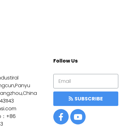
Follow Us
dustiral
ngcun,Panyu
Guangzhou,China
SUBSCRIBE
431143
nsi.com
p：
+86
43