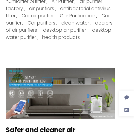
humidifier purifier
、
Air Purifier
、
air purifier
factory
、
air purifiers
、
antibacterial antivirus
filter
、
Car air purifier
、
Car Purification
、
Car
purifier
、
Car purifiers
、
clean water
、
dealers
of air purifiers
、
desktop air purifier
、
desktop
water purifier
、
health products
Safer and cleaner air