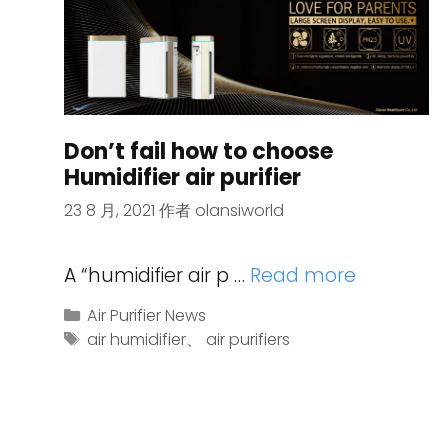
Don’t fail how to choose
Humidifier air purifier
23 8 月, 2021
作者
olansiworld
A “humidifier air p …
Read more
Air Purifier News
air humidifier
、
air purifiers