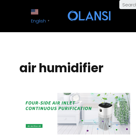
English
▼
air humidifier